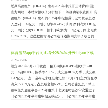
2026-08-06
手机版APP
近期高德红外（002414）发布2025年中报开云体育(中国)
官方网站，本站财报模子分析如下： 筹画功绩权贵回升 高
德红外（002414）发布的2025年中报披露，公司贸易总收
入达到19.34亿元，同比飞腾68.24%；归母净利润为1.81亿
元，同比飞腾906.85%；扣非净利润为1.52亿元，同比飞腾
15707.77%。这些数据标明公司在论述期内完毕了权贵的
功绩增长。 收入结构分析 从主营收入组...
体育游戏app平台同比增长28.94%-开云kaiyun下载
官网手机版(官方)最新下载IOS/安卓版/手机版APP
2026-08-06
规定2025年8月27日收盘，精工钢构(600496)报收于3.48
元，高涨0.0%，换手率2.05%，成交量40.87万手，成交额
1.42亿元。 当日温存点来往信息汇总：8月27日主力资金净
流入953.89万元，占总成交额6.7%。公司公告汇总：精工
钢构第九届董事会2025年度第十七次临时会议审议通过了
《公司2025年半年度申报及摘记》、《公司2025年半年度
召募资金存放与实质使用情况的专项申报...