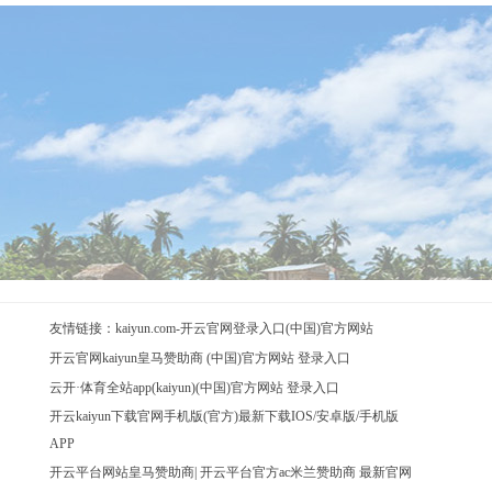
友情链接：
kaiyun.com-开云官网登录入口(中国)官方网站
开云官网kaiyun皇马赞助商 (中国)官方网站 登录入口
云开·体育全站app(kaiyun)(中国)官方网站 登录入口
开云kaiyun下载官网手机版(官方)最新下载IOS/安卓版/手机版
APP
开云平台网站皇马赞助商| 开云平台官方ac米兰赞助商 最新官网