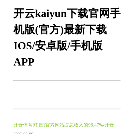
开云kaiyun下载官网手
机版(官方)最新下载
IOS/安卓版/手机版
APP
开云体育(中国)官方网站占总收入的96.47%-开云
kaiyun下载官网手机版(官方)最新下载IOS/安卓版/